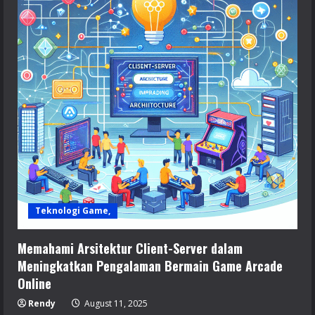
Teknologi Game,
Memahami Arsitektur Client-Server dalam
Meningkatkan Pengalaman Bermain Game Arcade
Online
Rendy
August 11, 2025