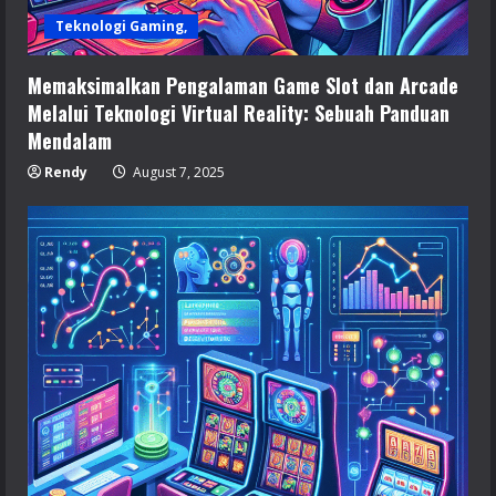
Teknologi Gaming,
Memaksimalkan Pengalaman Game Slot dan Arcade
Melalui Teknologi Virtual Reality: Sebuah Panduan
Mendalam
Rendy
August 7, 2025