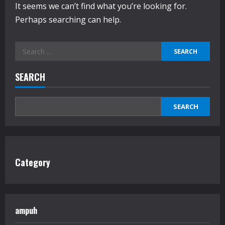
It seems we can’t find what you’re looking for.
Perhaps searching can help.
Search
for:
SEARCH
SEARCH
Category
ampuh