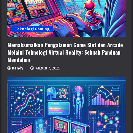
Teknologi Gaming,
Memaksimalkan Pengalaman Game Slot dan Arcade
Melalui Teknologi Virtual Reality: Sebuah Panduan
Mendalam
Rendy
August 7, 2025