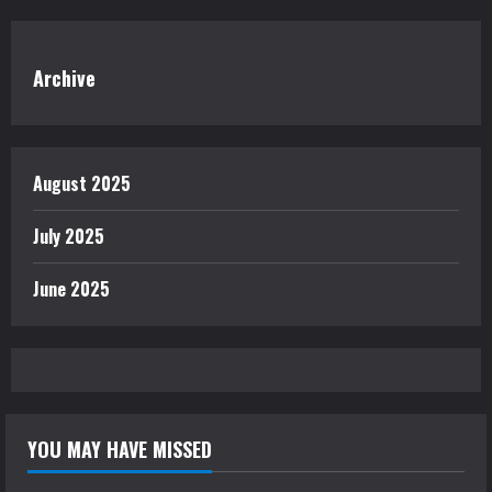
Archive
August 2025
July 2025
June 2025
YOU MAY HAVE MISSED