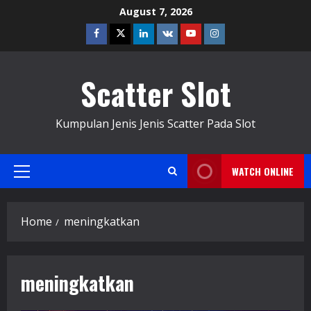
Skip
August 7, 2026
to
Facebook
Twitter
Linkedin
VK
Youtube
Instagram
content
Scatter Slot
Kumpulan Jenis Jenis Scatter Pada Slot
WATCH ONLINE
Primary
Menu
Home
meningkatkan
meningkatkan