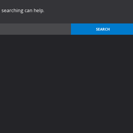
s searching can help.