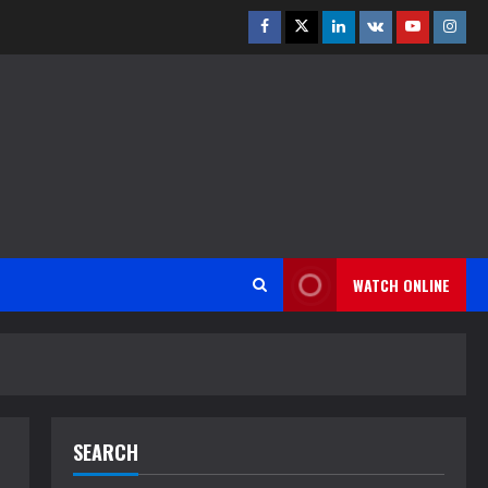
Facebook
Twitter
Linkedin
VK
Youtube
Insta
WATCH ONLINE
SEARCH