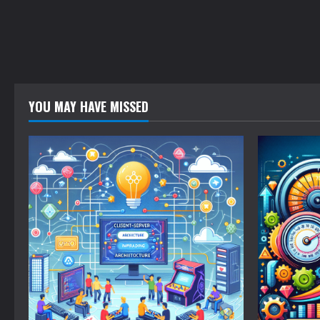
YOU MAY HAVE MISSED