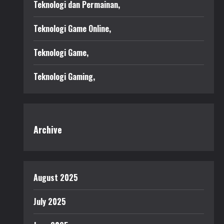
Teknologi dan Permainan,
Teknologi Game Online,
Teknologi Game,
Teknologi Gaming,
Archive
August 2025
July 2025