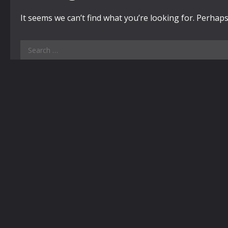
It seems we can’t find what you’re looking for. Perhap
Search
for: