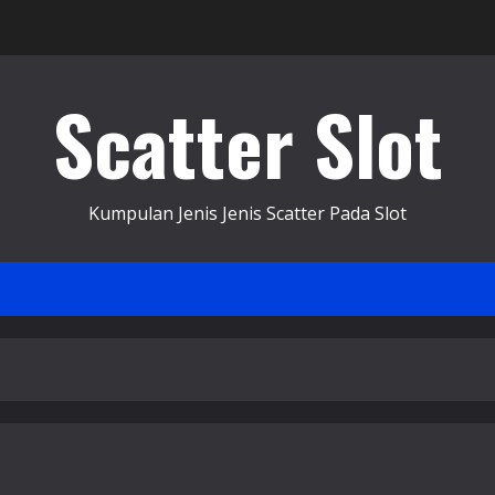
Scatter Slot
Kumpulan Jenis Jenis Scatter Pada Slot