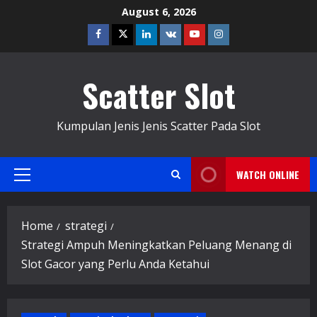
Skip
August 6, 2026
to
Facebook
Twitter
Linkedin
VK
Youtube
Instagram
content
Scatter Slot
Kumpulan Jenis Jenis Scatter Pada Slot
WATCH ONLINE
Primary
Menu
Home
strategi
Strategi Ampuh Meningkatkan Peluang Menang di
Slot Gacor yang Perlu Anda Ketahui