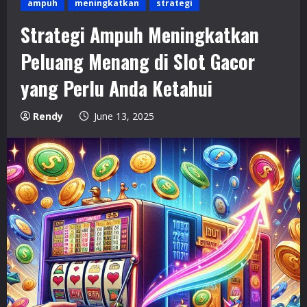
ampuh
meningkatkan
strategi
Strategi Ampuh Meningkatkan
Peluang Menang di Slot Gacor
yang Perlu Anda Ketahui
Rendy
June 13, 2025