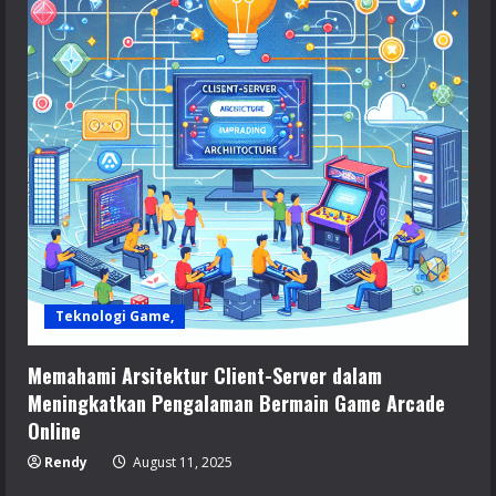
Teknologi Game,
Memahami Arsitektur Client-Server dalam
Meningkatkan Pengalaman Bermain Game Arcade
Online
Rendy
August 11, 2025