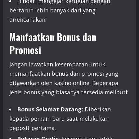
Hindari mengejar kerugian dengan
bertaruh lebih banyak dari yang
direncanakan.
Manfaatkan Bonus dan
Promosi
Jangan lewatkan kesempatan untuk
memanfaatkan bonus dan promosi yang
ditawarkan oleh kasino online. Beberapa
jenis bonus yang biasanya tersedia meliputi:
Bonus Selamat Datang:
Diberikan
kepada pemain baru saat melakukan
deposit pertama.
Putaran Gratis:
Kesempatan untuk