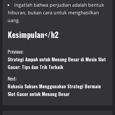
Ingatlah bahwa perjudian adalah bentuk
hiburan, bukan cara untuk menghasilkan
uang.
Kesimpulan</h2
C
Previous:
Strategi Ampuh untuk Menang Besar di Mesin Slot
o
Gacor: Tips dan Trik Terbaik
n
Next:
t
Rahasia Sukses Menggunakan Strategi Bermain
i
Slot Gacor untuk Menang Besar
n