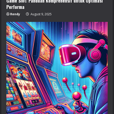
Game Slot: Panduan Komprehensif untuk Optimasi
Performa
Rendy
August 9, 2025