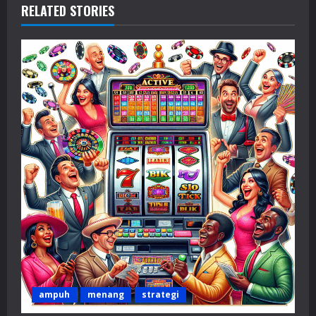
u
RELATED STORIES
e
R
e
a
d
i
n
g
ampuh
menang
strategi