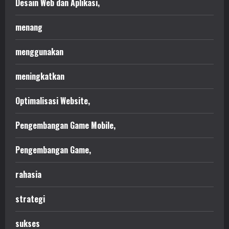
Desain Web dan Aplikasi,
menang
menggunakan
meningkatkan
Optimalisasi Website,
Pengembangan Game Mobile,
Pengembangan Game,
rahasia
strategi
sukses