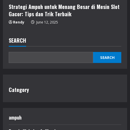
Strategi Ampuh untuk Menang Besar di Mesin Slot
Gacor: Tips dan Trik Terbaik
Rendy
June 12, 2025
SEARCH
SEARCH
Category
ampuh