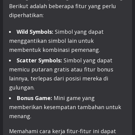
Berikut adalah beberapa fitur yang perlu
diperhatikan:
Wild Symbols:
Simbol yang dapat
menggantikan simbol lain untuk
membentuk kombinasi pemenang.
Scatter Symbols:
Simbol yang dapat
memicu putaran gratis atau fitur bonus
lainnya, terlepas dari posisi mereka di
gulungan.
Bonus Game:
Mini game yang
memberikan kesempatan tambahan untuk
menang.
Memahami cara kerja fitur-fitur ini dapat