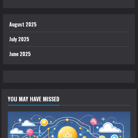
August 2025
July 2025
June 2025
YOU MAY HAVE MISSED